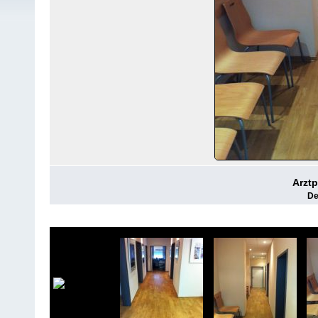
Arztp
De