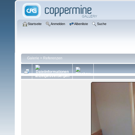
Startseite
Anmelden
Albenliste
Suche
Galerie
>
Referenzen